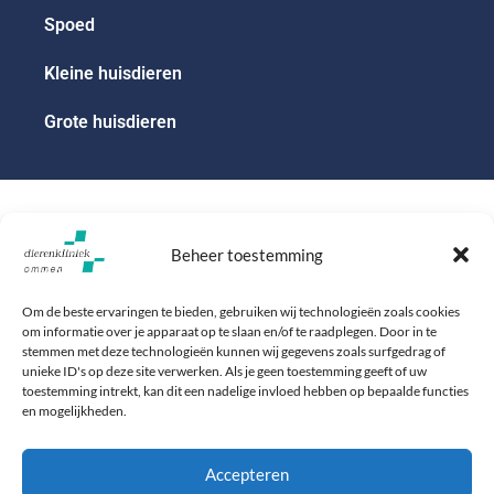
Spoed
Kleine huisdieren
Grote huisdieren
Beheer toestemming
Om de beste ervaringen te bieden, gebruiken wij technologieën zoals cookies
om informatie over je apparaat op te slaan en/of te raadplegen. Door in te
stemmen met deze technologieën kunnen wij gegevens zoals surfgedrag of
unieke ID's op deze site verwerken. Als je geen toestemming geeft of uw
toestemming intrekt, kan dit een nadelige invloed hebben op bepaalde functies
en mogelijkheden.
Baron Bentinckstraat 2
Maak een afspraak
7731 EK Ommen
Bel: 0529 - 456 000
Accepteren
Vandaag geopend