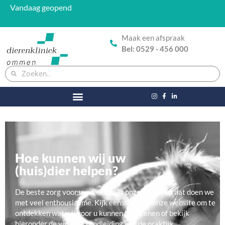
Vandaag geopend
8:00 - 17:30
Maak een afspraak
Bel: 0529 - 456 000
Hoe kunnen wij uw
(huis)dier helpen?
De beste zorg voor uw dier, dat is onze passie en dat doen we
met veel enthousiasme. Kijk eens rond op onze website om te
ontdekken wat wij voor u kunnen betekenen of bekijk
hieronder de virtuele rondleiding van de praktijk.