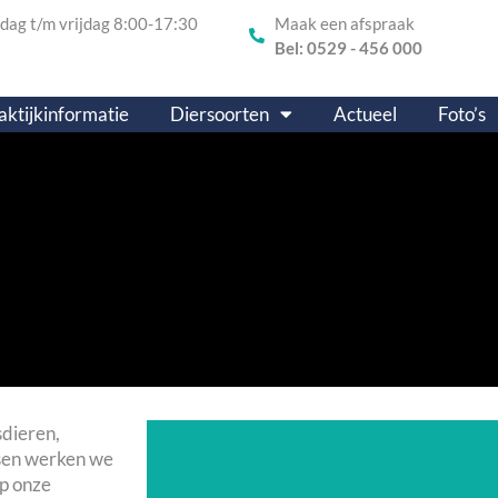
ag t/m vrijdag 8:00-17:30
Maak een afspraak
Bel: 0529 - 456 000
aktijkinformatie
Diersoorten
Actueel
Foto’s
sdieren,
sen
werken we
p onze