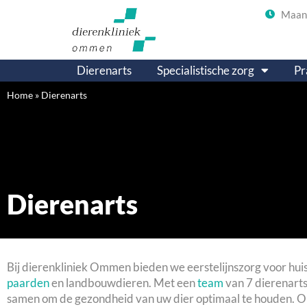
Maand
Dierenarts
Specialistische zorg
Pr
Home
»
Dierenarts
Dierenarts
Bij dierenkliniek Ommen bieden we eerstelijnszorg voor hui
paarden
en landbouwdieren. Met een
team
van 7
dierenart
samen om de gezondheid van uw dier optimaal te houden. O