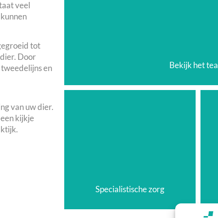
taat veel
r kunnen
gegroeid tot
dier. Door
Bekijk het te
tweedelijns en
ng van uw dier.
een kijkje
ktijk.
Specialistische zorg