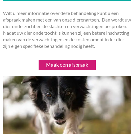
Wilt u meer informatie over deze behandeling kunt u een
Kasper Stroobosscher
afspraak maken met een van onze dierenartsen. Dan wordt uw
dier onderzocht en de klachten en verwachtingen besproken.
Specialisatie:
Nadat uw dier onderzocht is kunnen zij een betere inschatting
Honden, katten, vogels/pluimvee
maken van de verwachtingen en de kosten omdat ieder dier
“Mijn interesse is heel breed en u kunt mij dus op elk veterinair gebied
zijn eigen specifieke behandeling nodig heeft.
tegenkomen binnen onze kliniek.”
Lees meer over Kasper >
Maak een afspraak