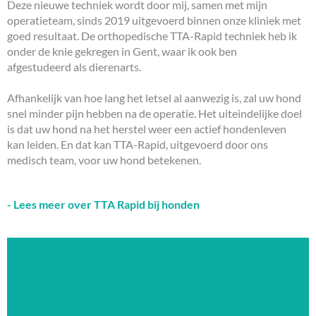
Deze nieuwe techniek wordt door mij, samen met mijn
operatieteam, sinds 2019 uitgevoerd binnen onze kliniek met
goed resultaat. De orthopedische TTA-Rapid techniek heb ik
onder de knie gekregen in Gent, waar ik ook ben
afgestudeerd als dierenarts.
Afhankelijk van hoe lang het letsel al aanwezig is, zal uw hond
snel minder pijn hebben na de operatie. Het uiteindelijke doel
is dat uw hond na het herstel weer een actief hondenleven
kan leiden. En dat kan TTA-Rapid, uitgevoerd door ons
medisch team, voor uw hond betekenen.
- Lees meer over TTA Rapid bij honden