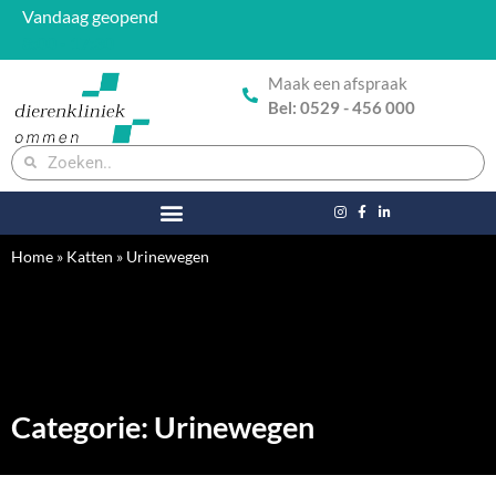
Vandaag geopend
8:00 - 17:30
Maak een afspraak
Bel: 0529 - 456 000
Home
»
Katten
»
Urinewegen
Categorie: Urinewegen