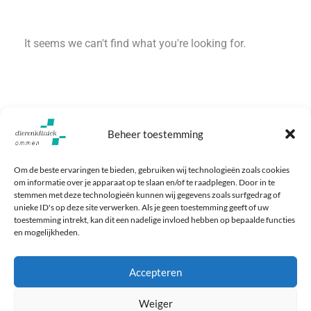
It seems we can't find what you're looking for.
Beheer toestemming
Om de beste ervaringen te bieden, gebruiken wij technologieën zoals cookies
om informatie over je apparaat op te slaan en/of te raadplegen. Door in te
stemmen met deze technologieën kunnen wij gegevens zoals surfgedrag of
unieke ID's op deze site verwerken. Als je geen toestemming geeft of uw
toestemming intrekt, kan dit een nadelige invloed hebben op bepaalde functies
en mogelijkheden.
Baron Bentinckstraat 2
Maak een afspraak
7731 EK Ommen
Bel: 0529 - 456 000
Accepteren
Vandaag geopend
8:00 - 17:30
Weiger