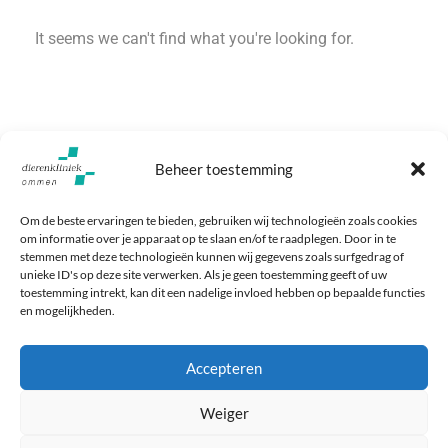
It seems we can't find what you're looking for.
Beheer toestemming
Om de beste ervaringen te bieden, gebruiken wij technologieën zoals cookies
om informatie over je apparaat op te slaan en/of te raadplegen. Door in te
stemmen met deze technologieën kunnen wij gegevens zoals surfgedrag of
unieke ID's op deze site verwerken. Als je geen toestemming geeft of uw
toestemming intrekt, kan dit een nadelige invloed hebben op bepaalde functies
en mogelijkheden.
Baron Bentinckstraat 2
Maak een afspraak
7731 EK Ommen
Bel: 0529 - 456 000
Accepteren
Maandag t/m vrijdag 8:00-
17:30
Weiger