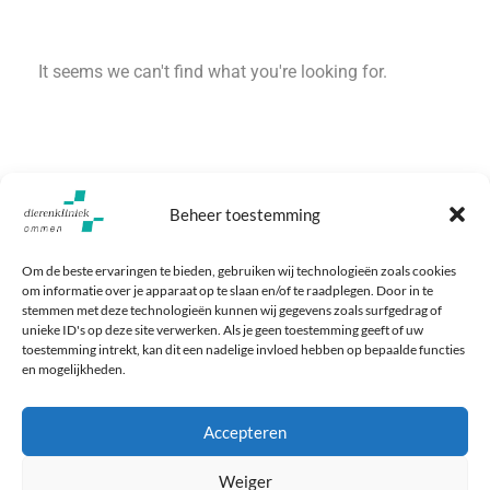
It seems we can't find what you're looking for.
Beheer toestemming
Om de beste ervaringen te bieden, gebruiken wij technologieën zoals cookies
om informatie over je apparaat op te slaan en/of te raadplegen. Door in te
stemmen met deze technologieën kunnen wij gegevens zoals surfgedrag of
unieke ID's op deze site verwerken. Als je geen toestemming geeft of uw
toestemming intrekt, kan dit een nadelige invloed hebben op bepaalde functies
en mogelijkheden.
Baron Bentinckstraat 2
Maak een afspraak
7731 EK Ommen
Bel: 0529 - 456 000
Accepteren
Maandag t/m vrijdag 8:00-
17:30
Weiger