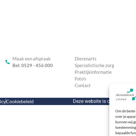
Maak een afspraak
Dierenarts
Bel: 0529 - 456 000
Specialistische zorg
Praktijkinformatie
Foto's
Contact
icy
Cookiebeleid
Deze website is ontwikkeld d
Om de beste 
over je appar
kunnen wij ge
toestemming 
bepaalde fun