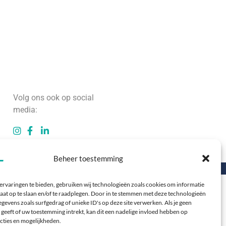
Volg ons ook op social
media:
Beheer toestemming
oor Webzuiver
ervaringen te bieden, gebruiken wij technologieën zoals cookies om informatie
aat op te slaan en/of te raadplegen. Door in te stemmen met deze technologieën
gevens zoals surfgedrag of unieke ID's op deze site verwerken. Als je geen
geeft of uw toestemming intrekt, kan dit een nadelige invloed hebben op
cties en mogelijkheden.