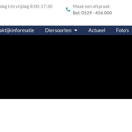
ag t/m vrijdag 8:00-17:30
Maak een afspraak
Bel: 0529 - 456 000
aktijkinformatie
Diersoorten
Actueel
Foto’s