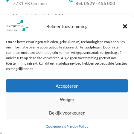
7731 EK Ommen
Bel: 0529 - 456 000
Maandag t/m vrijdag 8:00-
17:30
Beheer toestemming
Om de beste ervaringen te bieden, gebruiken wij technologieën zoals cookies
© 2026 Dierenkliniek Ommen
om informatie over je apparaat op te slaan en/of te raadplegen. Door in te
Algemene voorwaarden
Privacy policy
Cookiebeleid
stemmen met deze technologieën kunnen wij gegevens zoals surfgedrag of
Deze website is ontwikkeld door Webzuiver
unieke ID's op deze site verwerken. Als je geen toestemming geeft of uw
toestemming intrekt, kan dit een nadelige invloed hebben op bepaalde functies
en mogelijkheden.
Accepteren
Weiger
Bekijk voorkeuren
Cookiebeleid
Privacy Policy