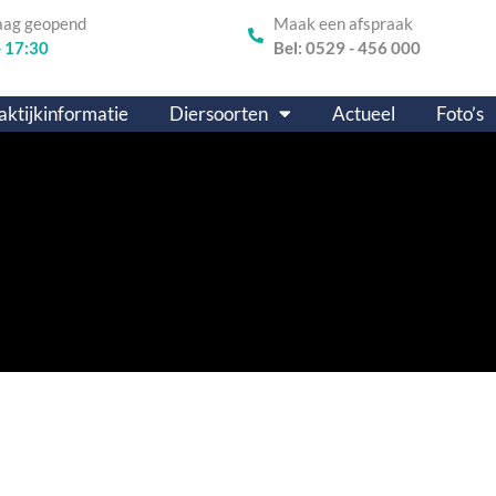
aag geopend
Maak een afspraak
- 17:30
Bel: 0529 - 456 000
aktijkinformatie
Diersoorten
Actueel
Foto’s