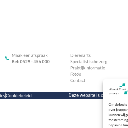
Maak een afspraak
Dierenarts
Bel: 0529 - 456 000
Specialistische zorg
Praktijkinformatie
Foto's
Contact
icy
Cookiebeleid
Deze website is ontwikkeld d
Om de beste 
over je appar
kunnen wij ge
toestemming 
bepaalde fun