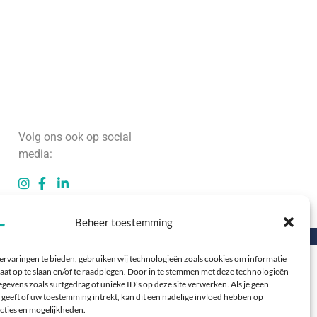
Volg ons ook op social
media:
Beheer toestemming
oor Webzuiver
ervaringen te bieden, gebruiken wij technologieën zoals cookies om informatie
aat op te slaan en/of te raadplegen. Door in te stemmen met deze technologieën
gevens zoals surfgedrag of unieke ID's op deze site verwerken. Als je geen
geeft of uw toestemming intrekt, kan dit een nadelige invloed hebben op
cties en mogelijkheden.