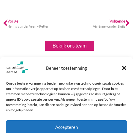
Vorige
Volgende
Herma van der Veen – Petter
Viviènne van der Sluijs
Bekijk ons team
Beheer toestemming
Om de beste ervaringen te bieden, gebruiken wij technologieën zoals cookies
om informatie over je apparaat op te slaan en/of te raadplegen. Door in te
stemmen met deze technologieën kunnen wij gegevens zoals surfgedrag of
unieke ID's op deze site verwerken. Als je geen toestemming geeft of uw
toestemming intrekt, kan dit een nadelige invloed hebben op bepaalde functies
en mogelijkheden.
Baron Bentinckstraat 2
Maak een afspraak
7731 EK Ommen
Bel: 0529 - 456 000
Accepteren
Maandag t/m vrijdag 8:00-