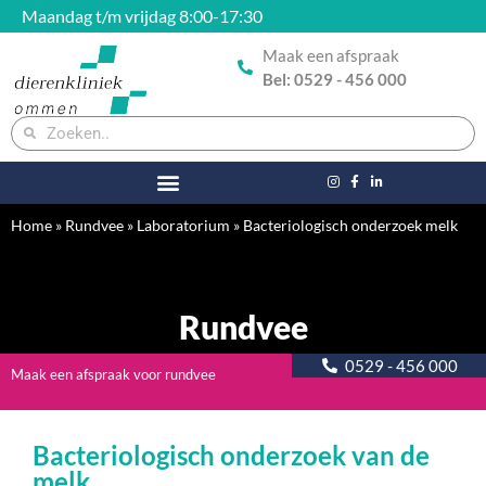
Maandag t/m vrijdag 8:00-17:30
Maak een afspraak
Bel: 0529 - 456 000
Home
»
Rundvee
»
Laboratorium
»
Bacteriologisch onderzoek melk
Rundvee
0529 - 456 000
Maak een afspraak voor rundvee
Bacteriologisch onderzoek van de
melk