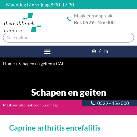
Maandag t/m vrijdag 8:00-17:30
Maak een afspraak
Bel: 0529 - 456 000
Home
»
Schapen en geiten
»
CAE
Schapen en geiten
0529 - 456 000
Maak een afspraak voor uw schaap
Caprine arthritis encefalitis