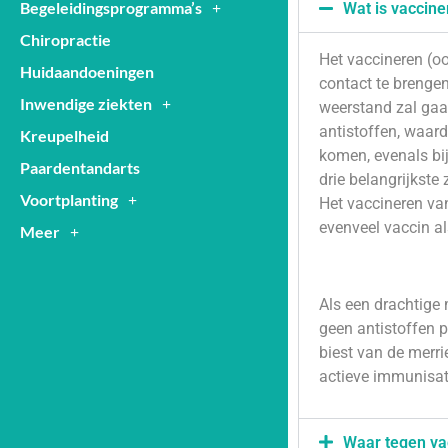
Begeleidingsprogramma’s
Wat is vaccine
Chiropractie
Het vaccineren (o
Huidaandoeningen
contact te brengen
Inwendige ziekten
weerstand zal gaa
antistoffen, waard
Kreupelheid
komen, evenals bij
Paardentandarts
drie belangrijkste
Voortplanting
Het vaccineren van
evenveel vaccin al
Meer
Als een drachtige 
geen antistoffen p
biest van de merri
actieve immunisat
Waar tegen va