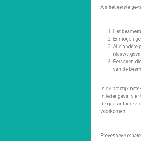
Als het eerste gev
Het besmett
Er mogen gee
Alle andere 
nieuwe geval
Personen die
van de besme
In de praktijk bet
In ieder geval vie
de quarantaine zo
voorkomen.
Preventieve maatr