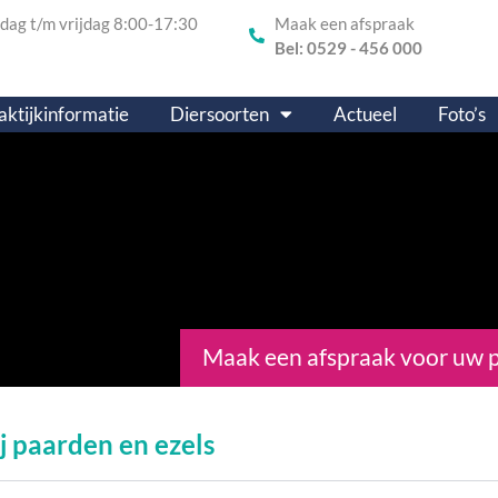
ag t/m vrijdag 8:00-17:30
Maak een afspraak
Bel: 0529 - 456 000
aktijkinformatie
Diersoorten
Actueel
Foto’s
Maak een afspraak voor uw 
ij paarden en ezels