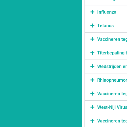
Influenza
Tetanus
Vaccineren teg
Titerbepaling 
Wedstrijden en
Rhinopneumon
Vaccineren te
West-Nijl Viru
Vaccineren teg