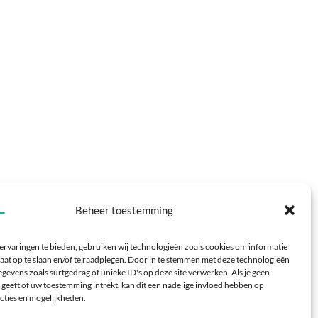
Beheer toestemming
ervaringen te bieden, gebruiken wij technologieën zoals cookies om informatie
aat op te slaan en/of te raadplegen. Door in te stemmen met deze technologieën
gevens zoals surfgedrag of unieke ID's op deze site verwerken. Als je geen
geeft of uw toestemming intrekt, kan dit een nadelige invloed hebben op
Volg ons ook op social
cties en mogelijkheden.
media: