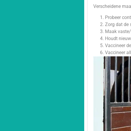
Verscheidene maa
Probeer cont
Zorg dat de s
Maak vaste/
Houdt nieuwe
Vaccineer d
Vaccineer al