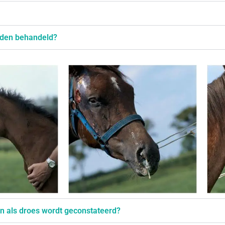
rden behandeld?
n als droes wordt geconstateerd?