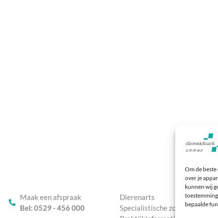
Om de beste 
over je appar
kunnen wij ge
toestemming 
Maak een afspraak
Dierenarts
bepaalde fun
Bel: 0529 - 456 000
Specialistische zorg