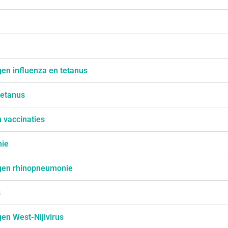
en influenza en tetanus
tetanus
 vaccinaties
ie
gen rhinopneumonie
s
en West-Nijlvirus