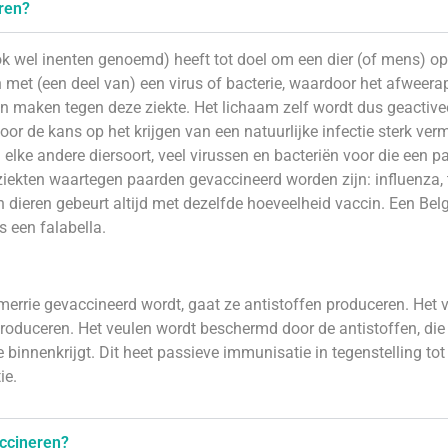
ren?
ok wel inenten genoemd) heeft tot doel om een dier (of mens) o
 met (een deel van) een virus of bacterie, waardoor het afweer
n maken tegen deze ziekte. Het lichaam zelf wordt dus geactive
oor de kans op het krijgen van een natuurlijke infectie sterk ver
 elke andere diersoort, veel virussen en bacteriën voor die een
 ziekten waartegen paarden gevaccineerd worden zijn: influenza
 dieren gebeurt altijd met dezelfde hoeveelheid vaccin. Een Belg
s een falabella.
merrie gevaccineerd wordt, gaat ze antistoffen produceren. Het v
roduceren. Het veulen wordt beschermd door de antistoffen, die 
e binnenkrijgt. Dit heet passieve immunisatie in tegenstelling t
ie.
ccineren?