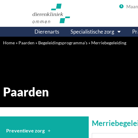
Maand
Dierenarts
Specialistische zorg
Pr
Home
»
Paarden
»
Begeleidingsprogramma’s
»
Merriebegeleiding
Paarden
Merriebegele
Preventieve zorg