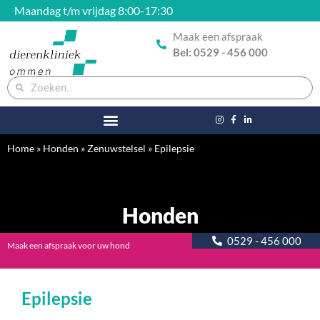
Maandag t/m vrijdag 8:00-17:30
Maak een afspraak
Bel: 0529 - 456 000
Home
»
Honden
»
Zenuwstelsel
»
Epilepsie
Honden
0529 - 456 000
Maak een afspraak voor uw hond
Epilepsie